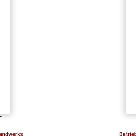
T
Handwerks
Betrie