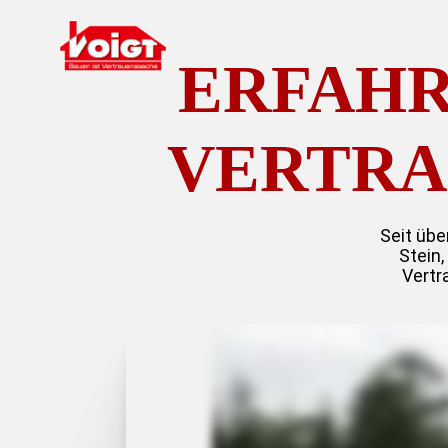
ERFAHR
VERTRA
Seit übe
Stein
Vertr