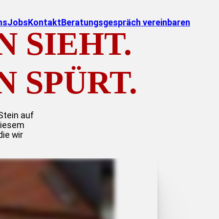
ns
Jobs
Kontakt
Beratungsgespräch vereinbaren
 SIEHT.
 SPÜRT.
Stein auf
diesem
ie wir